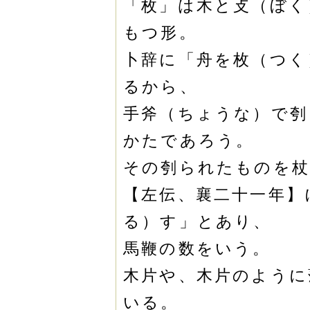
「枚」は木と攴（ぼく
もつ形。
卜辞に「舟を枚（つく
るから、
手斧（ちょうな）で刳
かたであろう。
その刳られたものを杖
【左伝、襄二十一年】
る）す」とあり、
馬鞭の数をいう。
木片や、木片のように
いる。