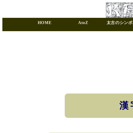
HOME
AtoZ
太古のシンボ
漢