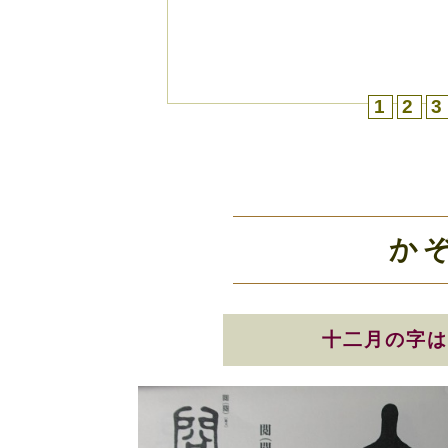
1
2
3
か
十二月の字は