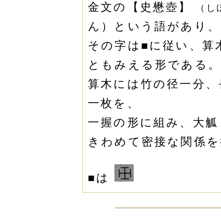
金文の【史懋壺】
（し
ん）という語があり、
その字は■に従い、算
ともみえる形である。
算木には竹の径一分、
一枚を、
一握の形に組み、大觚
きわめて密接な関係を
■は