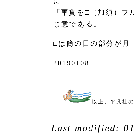
に
「軍實を□（加須）フ
じ意である。
□は簡の日の部分が月
20190108
以上、平凡社の
Last modified: 0