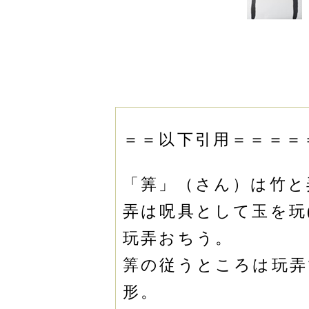
＝＝以下引用＝＝＝＝
「筭」（さん）は竹と
弄は呪具として玉を玩
玩弄おちう。
筭の従うところは玩弄
形。