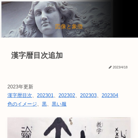
図像と象徴 WordPress site
図像と象徴
漢字暦目次追加
2023/4/18
2023年更新
漢字暦目次
、
202301
、
202302
、
202303
、
202304
色のイメージ
、
黒
、
黒い服