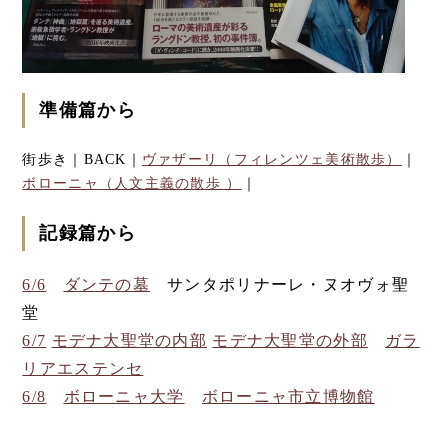
準備篇から
街歩き｜BACK｜
ヴァザーリ（フィレンツェ美術散歩）
｜
ボローニャ（人文主義の散歩 ）
｜
記録篇から
6/6
ダンテの墓
サンタポリナーレ・ヌオヴォ聖
堂
6/7
モデナ大聖堂の内部
モデナ大聖堂の外部
ガラ
リアエステンセ
6/8
ボローニャ大学
ボローニャ市立博物館