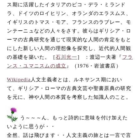
ス期に活躍したイタリアのピコ・デラ・ミランド
ラ、ドイツのロイヒリン、オランダのエラスムス、
イギリスのトマス・モア、フランスのラブレー、モ
ンテーニュなどの人々をさす。彼らはギリシア・ロ
ーマの古典研究を通じて現実的な人間の肯定をもと
にした新しい人間の理想像を探究し、近代的人間観
の基礎を築いた。［
石川光一
］ ：渡辺一夫著『
フラ
ンス・ユマニスムの成立
』（1976・岩波書店）
Wikipedia
人文主義者とは、ルネサンス期におい
て、ギリシア・ローマの古典文芸や聖書原典の研究
を元に、神や人間の本質を考察した知識人のこと。
う～～～ん、もっと詩的に意味を付け加えた
いように思うが・・
全然、話は飛びます・・人文主義の旅とは一言で言