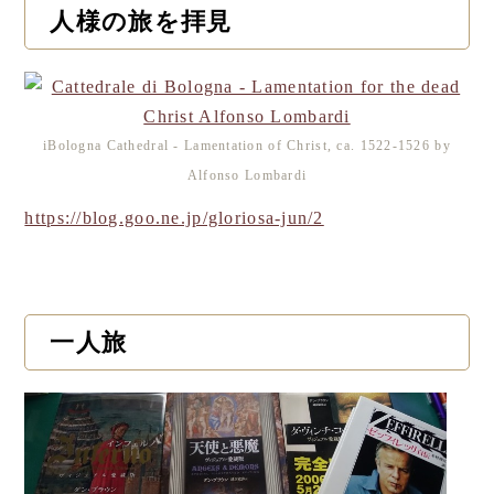
人様の旅を拝見
iBologna Cathedral - Lamentation of Christ, ca. 1522-1526 by
Alfonso Lombardi
https://blog.goo.ne.jp/gloriosa-jun/2
一人旅