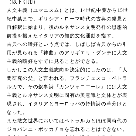
（以下引用）
人文主義（ユマニスム）とは、14世紀中葉から15世
紀中葉まで、ギリシア・ローマ時代の古典の発見と
再解釈に始まり、後のルネサンス文明発祥の思想的
前提を据えたイタリアの知的文化運動を指す。
古典への嗜好という点では、しばしば古典からの引
用が見られる『神曲』のアリギエリ・ダンテに人文
主義的嗜好をすでに見ることができる。
しかしこの人文主義志向を決定的にしたのは、「人
間研究の父」と言われる、フランチェスコ・ペトラ
ルカで、その叙事詩『カンツォニエーレ』には人文
主義とルネサンス文明に固有の美意識と文体とが表
現され、イタリアとヨーロッパの抒情詩の草分けと
なった。
また散文世界においてはペトラルカとほぼ同時代の
ジョバンニ・ボッカチョを忘れることはできない。