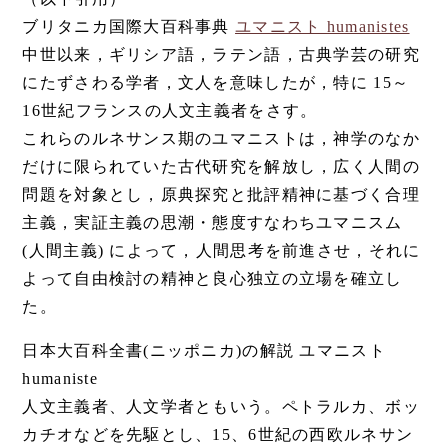
ブリタニカ国際大百科事典
ユマニスト humanistes
中世以来，ギリシア語，ラテン語，古典学芸の研究
にたずさわる学者，文人を意味したが，特に 15～
16世紀フランスの人文主義者をさす。
これらのルネサンス期のユマニストは，神学のなか
だけに限られていた古代研究を解放し，広く人間の
問題を対象とし，原典探究と批評精神に基づく合理
主義，実証主義の思潮・態度すなわちユマニスム
(人間主義) によって，人間思考を前進させ，それに
よって自由検討の精神と良心独立の立場を確立し
た。
日本大百科全書(ニッポニカ)の解説 ユマニスト
humaniste
人文主義者、人文学者ともいう。ペトラルカ、ボッ
カチオなどを先駆とし、15、6世紀の西欧ルネサン